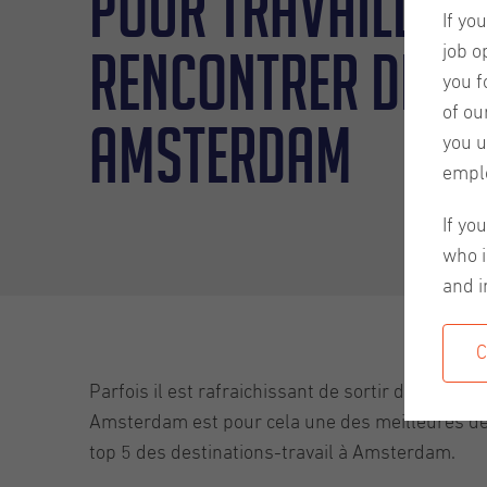
pour travailler 
If yo
rencontrer des e
job o
you f
of ou
Amsterdam
you u
empl
If yo
who i
and i
C
Parfois il est rafraichissant de sortir de sa zone
Amsterdam est pour cela une des meilleures dest
top 5 des destinations-travail à Amsterdam.