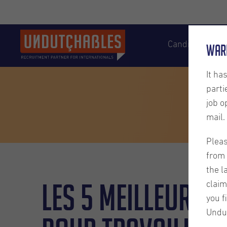
Candidates
War
It ha
parti
job o
mail.
Pleas
from 
the l
Les 5 meilleurs 
claim
you f
Undu