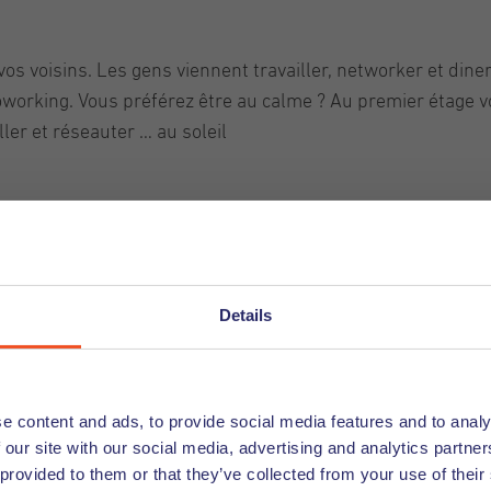
 vos voisins. Les gens viennent travailler, networker et diner 
oworking. Vous préférez être au calme ? Au premier étage v
ller et réseauter … au soleil
Details
 ne pas parler de Spaces. Chez Spaces vous avez la possibil
e des cabines téléphoniques pour vos appels importants ou 
que vous entrez chez Spaces, vous avez envie de travaille
mandez un cafè et installez-vous parmi tous les autres bos
e content and ads, to provide social media features and to analy
 our site with our social media, advertising and analytics partn
 près de chez vous :
https://www.spacesworks.com/nl...
 provided to them or that they’ve collected from your use of their