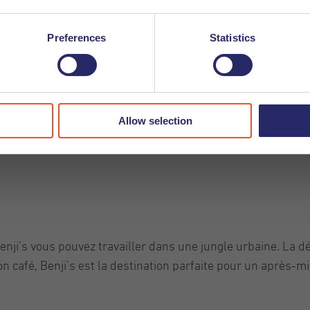
Preferences
Statistics
aison d’angle pittoresque avec de grandes fenêtres : c ‘est 
ci que vous la trouverez. Associez-la à un bon café et vous au
ou de participer à l’un de leurs programmes. Et le bonus pen
Allow selection
. Que demander de plus ?
Benji’s vous pouvez travailler dans une jungle urbaine. La 
on café, Benji’s est la destination parfaite pour un après-m