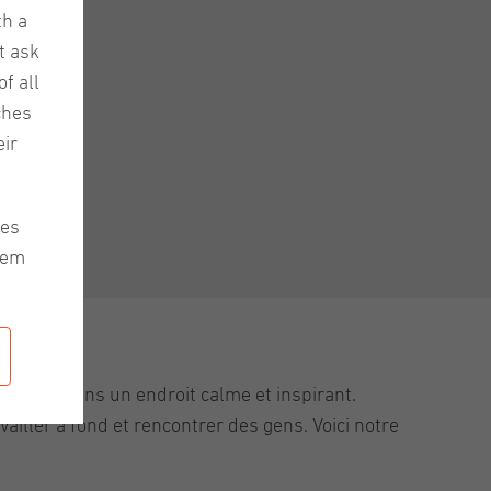
th a
t ask
f all
ches
ir
les
hem
ravailler dans un endroit calme et inspirant.
iller à fond et rencontrer des gens. Voici notre