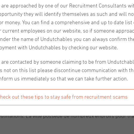
et
u are approached by one of our Recruitment Consultants wi
xpats a
pportunity they will identify themselves as such and will no
or money. You can find a comprehensive and up to date list o
r current employees on our website, so if someone approa
nder the name of Undutchables you can always confirm the
oyment with Undutchables by checking our website.
u are contacted by someone claiming to be from Undutchab
s not on this list please discontinue communication with t
nform us immediately so that we can take further action.
heck out these tips to stay safe from recruitment scams
 de travail habituelle, de rencontrer d’autres expats et de t
inations. La ville possède de nombreux endroits pour trava