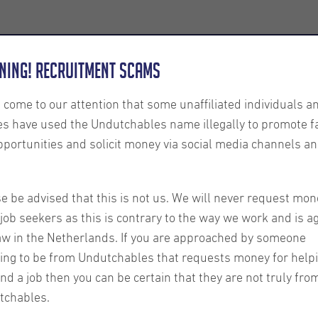
Employers
About us
U-Connect
Exe
ning! Recruitment Scams
s come to our attention that some unaffiliated individuals a
es have used the Undutchables name illegally to promote f
pportunities and solicit money via social media channels an
e be advised that this is not us. We will never request mon
job seekers as this is contrary to the way we work and is a
aw in the Netherlands. If you are approached by someone
endroits
ing to be from Undutchables that requests money for help
ind a job then you can be certain that they are not truly fro
tchables.