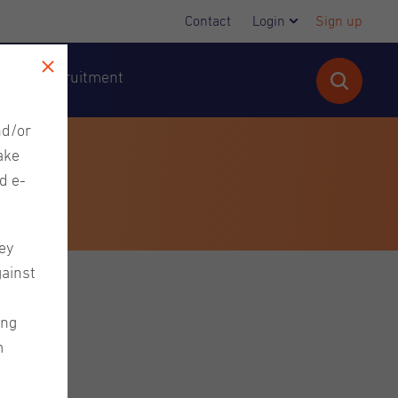
Contact
Login
Sign up
cutive Recruitment
nd/or
ake
d e-
ey
gainst
ing
m