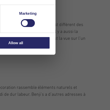
Marketing
le Café Idéfix. Ce Café-Bar est différent des
rez déjà pris un bon départ. Il y a aussi la
dant que vous travaillez, c ‘est la vue sur l’un
Allow all
décoration rassemble éléments naturels et
idi de dur labeur. Benji’s a d’autres adresses à