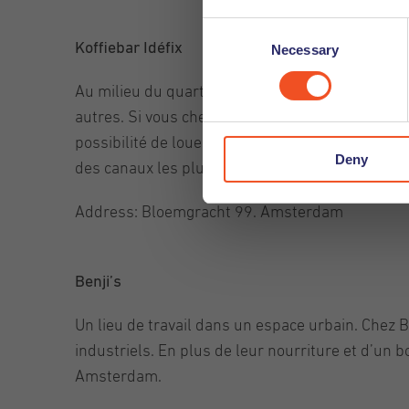
Consent
Koffiebar Idéfix
Necessary
Selection
Au milieu du quartier du Jordaan se trouve une m
autres. Si vous cherchez de l’inspiration, c’est i
possibilité de louer l’un des espaces de travail 
Deny
des canaux les plus pittoresques d’Amsterdam
Address: Bloemgracht 99. Amsterdam
Benji’s
Un lieu de travail dans un espace urbain. Chez 
industriels. En plus de leur nourriture et d’un b
Amsterdam.