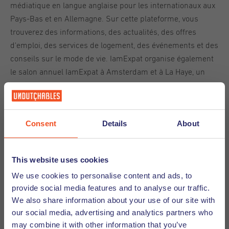
médiatique en langue anglaise pour les internationaux aux
Pays-Bas et en Allemagne. Sur cette plateforme, vous
trouverez des informations, des actualités, des offres
d'emploi, des services de logement, des événements et des
conseils sur le mode de vie. IamExpat organise également
le salon annuel IamExpat à Amsterdam et à La Haye, un
événement véritablement international d'une journée,
conçu pour mettre en relation et soutenir la communauté
des expatriés aux Pays-Bas.
Consent
Details
About
XPat
This website uses cookies
XPat.nl
est l'un des canaux médiatiques produits par XPat
We use cookies to personalise content and ads, to
Media. L'objectif principal de XPat Media est de fournir les
provide social media features and to analyse our traffic.
informations nécessaires aux expatriés aux Pays-Bas (ou
We also share information about your use of our site with
qui y déménagent) pour créer la vie qu'ils souhaitent.
our social media, advertising and analytics partners who
may combine it with other information that you’ve