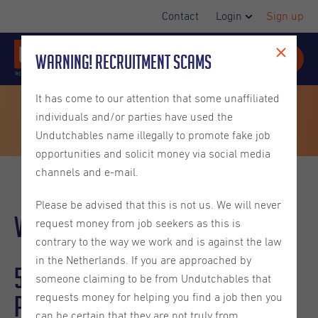
Contact
Login
Sign up
Warning! Recruitment Scams
It has come to our attention that some unaffiliated
individuals and/or parties have used the
Undutchables name illegally to promote fake job
opportunities and solicit money via social media
channels and e-mail.
Please be advised that this is not us. We will never
Vivre aux Pays-Bas
request money from job seekers as this is
contrary to the way we work and is against the law
in the Netherlands. If you are approached by
5 réseaux d'expatriés qui
someone claiming to be from Undutchables that
pourraient être intéressants
requests money for helping you find a job then you
can be certain that they are not truly from