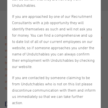
Undutchables.
If you are approached by one of our Recruitment
Consultants with a job opportunity they will
identify themselves as such and will not ask you
for money. You can find a comprehensive and up
En tant qu'expatrié, lorsque vous arrivez aux Pays-Bas, tout
to date list of all of our current employees on our
est nouveau. Vous n'êtes pas familier avec la culture et
website, so if someone approaches you under the
votre réseau est restreint. Cela peut être très agréable et
name of Undutchables you can always confirm
utile si vous pouvez rejoindre un réseau où vous pouvez
their employment with Undutchables by checking
trouver des informations sur les Pays-Bas et aussi
our website.
rencontrer d'autres expatriés. Dans cet article, nous
mentionnons 5 réseaux d'expatriés qui peuvent être
If you are contacted by someone claiming to be
intéressants si vous venez vivre aux Pays-Bas en tant
from Undutchables who is not on this list please
qu'étranger.
discontinue communication with them and inform
us immediately so that we can take further
Expat Housing Network
action.