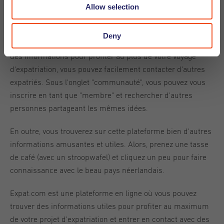
Vous avez un emploi, une maison et vous êtes au courant
Allow selection
de toutes les informations importantes sur les Pays-Bas ?
Alors il est temps de vous faire des amis et de vous
Deny
socialiser.
Expat.com
est un réseau où, en plus de trouver
des informations pour profiter au plus de votre voyage
d'expatriation, vous pouvez facilement contacter d'autres
expatriés. Sous l'onglet "communauté", vous pouvez vous
inscrire en tant que "membre" et rechercher d'autres
personnes partageant les mêmes idées.
En outre, vous trouverez sur cette plateforme bien d'autres
informations amusantes et utiles. Alors, prenez une tasse
de café (avec un stroopwafel) et cliquez un peu pour faire
connaissance avec le beau pays néerlandais.
Expat.com est une plateforme en ligne où vous pouvez
trouver des informations utiles pour profiter au maximum
de votre projet d'expatriation et entrer en contact avec des